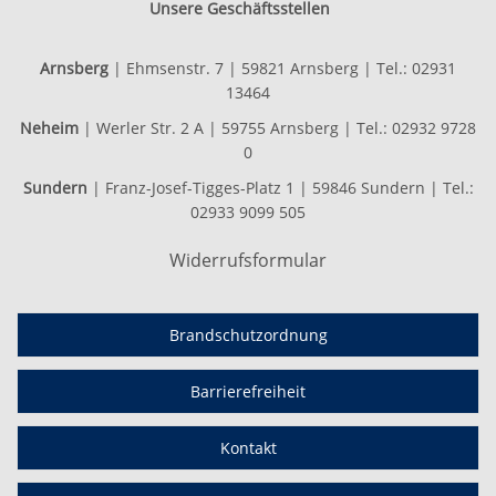
Unsere Geschäftsstellen
Arnsberg
| Ehmsenstr. 7 | 59821 Arnsberg | Tel.: 02931
13464
Neheim
| Werler Str. 2 A | 59755 Arnsberg | Tel.: 02932 9728
0
Sundern
| Franz-Josef-Tigges-Platz 1 | 59846 Sundern | Tel.:
02933 9099 505
Widerrufsformular
Brandschutzordnung
Barrierefreiheit
Kontakt