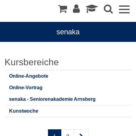
Togg
navig
senaka
senaka
Kursbereiche
-
Online-Angebote
Seniorenakademie
Online-Vortrag
Arnsberg/Sundern
senaka - Seniorenakademie Arnsberg
Kunstwoche