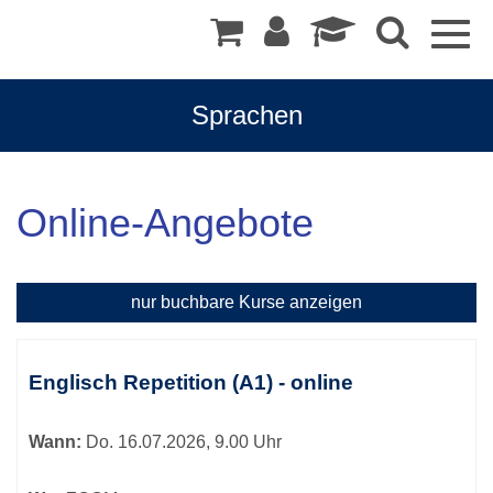
Togg
navig
Sprachen
Online-Angebote
nur buchbare
Kurse anzeigen
Kursübersicht.
Tabellenüberschriften
Englisch Repetition (A1) - online
können
sortiert
Wann:
Do.
16.07.2026, 9.00 Uhr
werden.