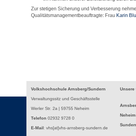
Zur stetigen Sicherung und Verbesserung nehmen
Qualitätsmanagementbeauftragte: Frau
Karin B
Volkshochschule Arnsberg/Sundern
Unsere 
Verwaltungssitz und Geschäftsstelle
Arnsbe
Werler Str. 2a | 59755 Neheim
Nehei
Telefon
02932 9728 0
Sunder
E-Mail
:
vhs[at]vhs-arnsberg-sundern.de