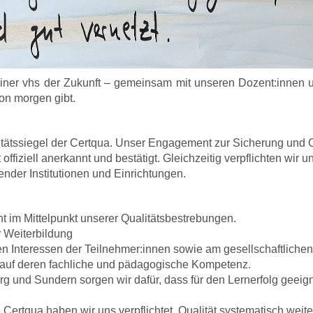
iner vhs der Zukunft – gemeinsam mit unseren Dozent:innen un
on morgen gibt.
itätssiegel der Certqua. Unser Engagement zur Sicherung und O
fiziell anerkannt und bestätigt. Gleichzeitig verpflichten wir un
nder Institutionen und Einrichtungen.
ht im Mittelpunkt unserer Qualitätsbestrebungen.
r Weiterbildung
 Interessen der Teilnehmer:innen sowie am gesellschaftlichen
 auf deren fachliche und pädagogische Kompetenz.
g und Sundern sorgen wir dafür, dass für den Lernerfolg geeig
 Certqua haben wir uns verpflichtet, Qualität systematisch weit