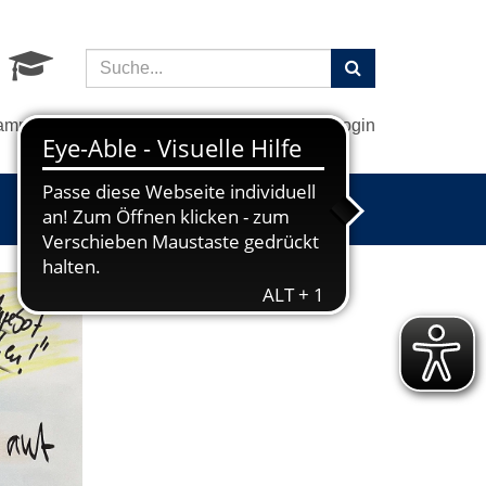
Suchbegriff:
ramm
Demokratie leben!
Ihre vhs
Login