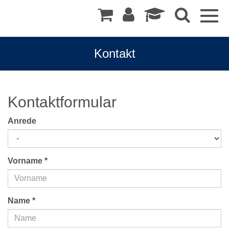
Togg
navig
Kontakt
Kontaktformular
Anrede
Vorname
*
Name
*