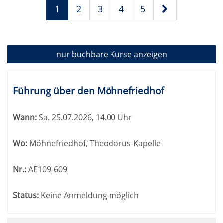
1
2
3
4
5
nur buchbare
Kurse anzeigen
Kursübersicht.
Tabellenüberschriften
Führung über den Möhnefriedhof
können
sortiert
Wann:
Sa.
25.07.2026, 14.00 Uhr
werden.
Wo:
Möhnefriedhof, Theodorus-Kapelle
Nr.:
AE109-609
Status:
Keine Anmeldung möglich