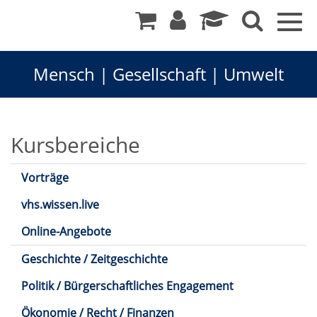
Togg
navig
Mensch | Gesellschaft | Umwelt
Politik,
Kursbereiche
Gesellschaft,
Vorträge
Umwelt
vhs.wissen.live
Online-Angebote
Geschichte / Zeitgeschichte
Politik / Bürgerschaftliches Engagement
Ökonomie / Recht / Finanzen