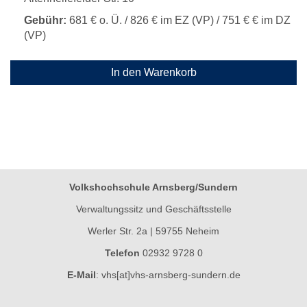
Gebühr:
681 € o. Ü. / 826 € im EZ (VP) / 751 € € im DZ
(VP)
In den Warenkorb
Volkshochschule Arnsberg/Sundern
Verwaltungssitz und Geschäftsstelle
Werler Str. 2a | 59755 Neheim
Telefon
02932 9728 0
E-Mail
:
vhs[at]vhs-arnsberg-sundern.de