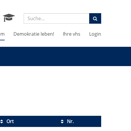
Suchbegriff:
mm
Demokratie leben!
Ihre vhs
Login
Ort
Nr.
Kursstatus