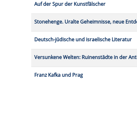
Auf der Spur der Kunstfälscher
Tabellenüberschriften
können
sortiert
Stonehenge. Uralte Geheimnisse, neue Ent
werden.
Deutsch-jüdische und israelische Literatur
Versunkene Welten: Ruinenstädte in der Anti
Franz Kafka und Prag