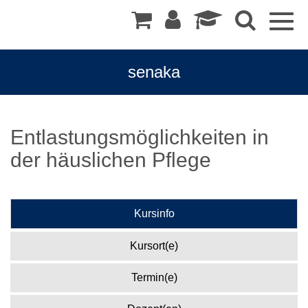
Togg
navig
senaka
Entlastungsmöglichkeiten in
der häuslichen Pflege
Kursinfo
Kursort(e)
Termin(e)