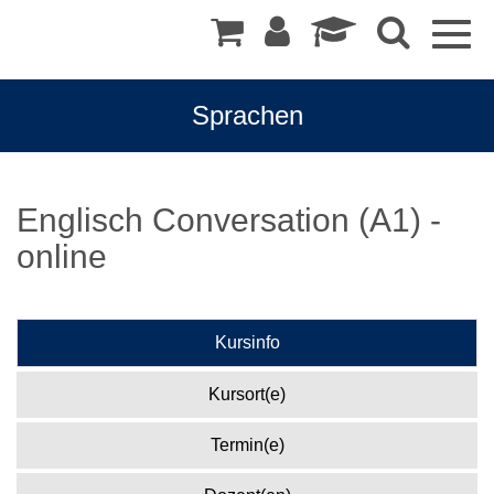
Togg
navig
Sprachen
Englisch Conversation (A1) -
online
Kursinfo
Kursort(e)
Termin(e)